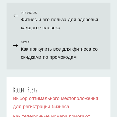
Навигация
PREVIOUS
Previous
Фитнес и его польза для здоровья
Post
по
каждого человека
записям
NEXT
Next
Как прикупить все для фитнеса со
Post
скидками по промокодам
Recent Posts
Выбор оптимального местоположения
для регистрации бизнеса
Как телефонные номера помогают